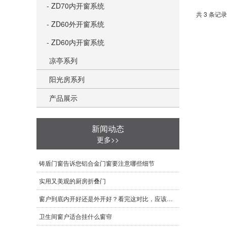
- ZD70内开窗系统
共 3 条记录
- ZD60外开窗系统
- ZD60内开窗系统
凉亭系列
阳光房系列
产品展示
新闻动态
更多>>
铸盾门窗告诉您铝合金门窗要注意哪些细节
实用又美观的厨房折叠门
窗户到底内开好还是外开好？看完这对比，应该知道怎么选择了！
卫生间窗户适合挂什么窗帘