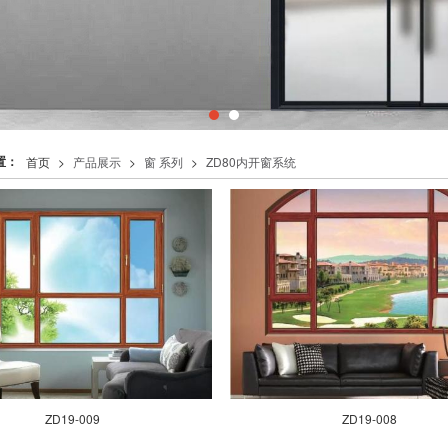
置：
首页
>
产品展示
>
窗 系列
>
ZD80内开窗系统
ZD19-009
ZD19-008